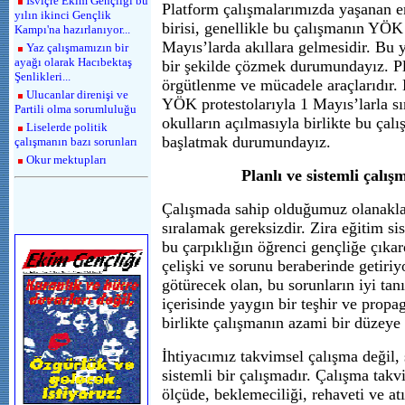
İsviçre Ekim Gençliği bu
Platform çalışmalarımızda yaşanan e
yılın ikinci Gençlik
birisi, genellikle bu çalışmanın YÖK 
Kampı'na hazırlanıyor...
Mayıs’larda akıllara gelmesidir. Bu
Yaz çalışmamızın bir
ayağı olarak Hacıbektaş
bir şekilde çözmek durumundayız. Pl
Şenlikleri...
örgütlenme ve mücadele araçlarıdır.
Ulucanlar direnişi ve
YÖK protestolarıyla 1 Mayıs’larla sın
Partili olma sorumluluğu
okulların açılmasıyla birlikte bu çal
Liselerde politik
başlatmak durumundayız.
çalışmanın bazı sorunları
Okur mektupları
Planlı ve sistemli çalı
Çalışmada sahip olduğumuz olanaklar
sıralamak gereksizdir. Zira eğitim si
bu çarpıklığın öğrenci gençliğe çıkard
çelişki ve sorunu beraberinde getiri
götürecek olan, bu sorunların iyi ta
içerisinde yaygın bir teşhir ve propa
birlikte çalışmanın azami bir düzeye 
İhtiyacımız takvimsel çalışma değil, s
sistemli bir çalışmadır. Çalışma takv
ölçüde, beklemeciliği, rehaveti ve atı