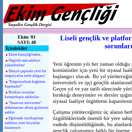
Liseli gençlik ve platfo
Ekim '01
SAYI: 48
sorunlar
İçindekiler
Ekim Gençliği'nden...
Örgütlü mücadeleyi
Yeni öğrenim yılı her zaman olduğu g
yükseltelim!
komünistler için yeni bir siyasal faa
Dünyü çapında yeni bir
emperyalist terör dalgası!
başlangıcı olacak. Bu yıl yürüteceğimi
"Emperyalizm kağıttan
üniversiteli ve işçi gençlik alanların
kaplandır!"
Geçen yıl ve yaz tatili sürecinde yürü
Biriken sorunlar
bıraktığı deneyimler ve dersler ışığı
ketmerleşen saldırılar
siyasal faaliyet örgütleme kapasitesi
"Sınavsız üniversite"
aldatmacası altına gizlenen
Çalışma yürüteceğimiz üç alanın herb
saldırı
özgüllüklerinde önemli bir yere sahip
Eğitimde özelleştirme
saldırısı yeni boyutlar
vadede düşünüldüğünde, bu alanlardan
kazanıyor
gençlik çalışmamız farklı bir öneme s