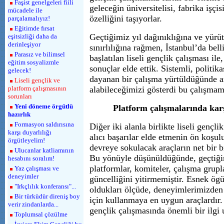
Faşist genelgeleri fiili
geleceğin üniversitelisi, fabrika işçis
mücadele ile
özelliğini taşıyorlar.
parçalamalıyız!
Eğitimde fırsat
Geçtiğimiz yıl dağınıklığına ve yürü
eşitsizliği daha da
derinleşiyor
sınırlılığına rağmen, İstanbul’da bel
Parasız ve bilimsel
başlatılan liseli gençlik çalışması il
eğitim sosyalizmle
sonuçlar elde ettik. Sistemli, politika
gelecek!
dayanan bir çalışma yürtüldüğünde a
Liseli gençlik ve
platform çalışmasının
alabileceğimizi gösterdi bu çalışmam
sorunları
Yeni döneme örgütlü
Platform çalışmalarında karş
hazırlık
Formasyon saldırısına
Diğer iki alanla birlikte liseli gençl
karşı duyarlılığı
alıcı başarılar elde etmenin ön koşu
örgütleyelim!
devreye sokulacak araçların net bir b
Ulucanlar katliamının
Bu yönüyle düşünüldüğünde, geçtiği
hesabını soralım!
platformlar, komiteler, çalışma grupl
Yaz çalışması ve
deneyimler
güncelliğini yitirmemiştir. Esnek ögü
"Irkçlılık konferansı"...
oldukları ölçüde, deneyimlerimizden 
Bir türküdür direniş boy
için kullanmaya en uygun araçlardır.
verir zindanlarda...
gençlik çalışmasında önemli bir ilgi 
Toplumsal çözülme