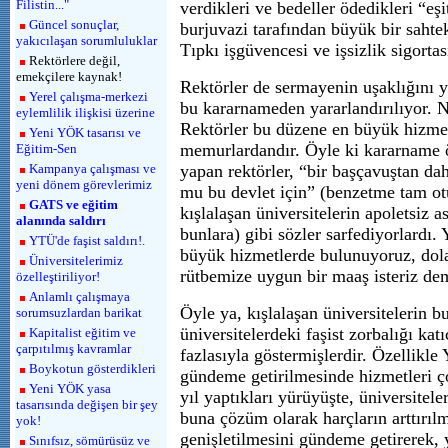
Filistin..."
verdikleri ve bedeller ödedikleri “eşit
Güncel sonuçlar,
burjuvazi tarafından büyük bir sahtek
yakıcılaşan sorumluluklar
Tıpkı işgüvencesi ve işsizlik sigorta
Rektörlere değil,
emekçilere kaynak!
Rektörler de sermayenin uşaklığını 
Yerel çalışma-merkezi
bu kararnameden yararlandırılıyor. N
eylemlilik ilişkisi üzerine
Rektörler bu düzene en büyük hizme
Yeni YÖK tasarısı ve
memurlardandır. Öyle ki kararname 
Eğitim-Sen
Kampanya çalışması ve
yapan rektörler, “bir başçavuştan da
yeni dönem görevlerimiz
mu bu devlet için” (benzetme tam ot
GATS ve eğitim
kışlalaşan üniversitelerin apoletsiz 
alanında saldırı
bunlara) gibi sözler sarfediyorlardı. 
YTÜ'de faşist saldırı!.
büyük hizmetlerde bulunuyoruz, dola
Üniversitelerimiz
rütbemize uygun bir maaş isteriz dem
özelleştiriliyor!
Anlamlı çalışmaya
Öyle ya, kışlalaşan üniversitelerin bu
sorumsuzlardan barikat
üniversitelerdeki faşist zorbalığı ka
Kapitalist eğitim ve
çarpıtılmış kavramlar
fazlasıyla göstermişlerdir. Özellikle
Boykotun gösterdikleri
gündeme getirilmesinde hizmetleri ç
Yeni YÖK yasa
yıl yaptıkları yürüyüşte, üniversitele
tasarısında değişen bir şey
buna çözüm olarak harçların arttırılm
yok!
genişletilmesini gündeme getirerek, y
Sınıfsız, sömürüsüz ve