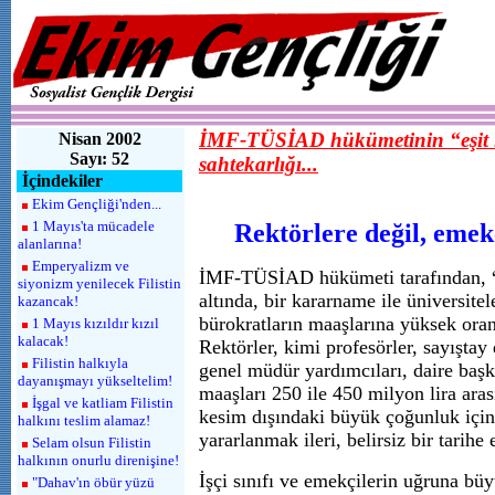
İMF-TÜSİAD hükümetinin “eşit iş
Nisan 2002
Sayı: 52
sahtekarlığı...
İçindekiler
Ekim Gençliği'nden...
1 Mayıs'ta mücadele
Rektörlere değil, emek
alanlarına!
Emperyalizm ve
İMF-TÜSİAD hükümeti tarafından, “Eş
siyonizm yenilecek Filistin
altında, bir kararname ile üniversitel
kazancak!
bürokratların maaşlarına yüksek oran
1 Mayıs kızıldır kızıl
kalacak!
Rektörler, kimi profesörler, sayıştay 
Filistin halkıyla
genel müdür yardımcıları, daire başk
dayanışmayı yükseltelim!
maaşları 250 ile 450 milyon lira arası
İşgal ve katliam Filistin
kesim dışındaki büyük çoğunluk içi
halkını teslim alamaz!
yararlanmak ileri, belirsiz bir tarihe 
Selam olsun Filistin
halkının onurlu direnişine!
İşçi sınıfı ve emekçilerin uğruna bü
"Dahav'ın öbür yüzü