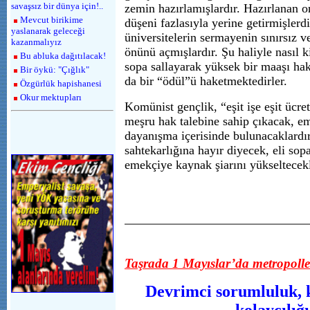
savaşsız bir dünya için!..
zemin hazırlamışlardır. Hazırlanan o
Mevcut birikime
düşeni fazlasıyla yerine getirmişlerd
yaslanarak geleceği
üniversitelerin sermayenin sınırsız v
kazanmalıyız
önünü açmışlardır. Şu haliyle nasıl ki
Bu abluka dağıtılacak!
sopa sallayarak yüksek bir maaşı hak
Bir öykü: "Çığlık"
da bir “ödül”ü haketmektedirler.
Özgürlük hapishanesi
Okur mektupları
Komünist gençlik, “eşit işe eşit ücre
meşru hak talebine sahip çıkacak, em
dayanışma içerisinde bulunacaklardı
sahtekarlığına hayır diyecek, eli sopa
emekçiye kaynak şiarını yükseltecekl
Taşrada 1 Mayıslar’da metropollere
Devrimci sorumluluk, 