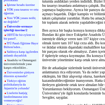
politikaları
tutumla asıldıkları yerden indirildi. Bizler 
İşletme hesabı üzerine
bu tasarıyı insanlara anlatmaya çalıştık. B
YÖK yasa tasarısı ve orta
yapmaya başlıyoruz. Ayrıca bir panoyu da
öğretim
açmayı başardık. Diğer kampüs ve bölümle
Yeni YÖK yasası nedir,
takım çalışmalar yarattılar. Hatta bu am
ne değildir?
bir toplantı alarak nelerin yapılabileceğini 
Üniversite-sermaye
işbirliği üzerine/2
Ben ayrıca bir başka konuya konuya dikka
Bundan iki gün önce Eskişehir Anadolu Ün
ODTÜ'de bir eylem ve
bir panel!..
istemiyle dilekçe veren tam 107 kişiye cez
olmak üzere tam 107 kişi ceza aldı. Bu kon
İTÜ Paralı Eğitime Hayır
Bülteni'nden...
ve iktidar erkinin dışarıdaki muhaliflere ka
bir parçası olarak ele almalıyız. Zaten içe
Saldırıya karşı işçilerden
anlamlı duyarlılık
F tipleriyle ortaya koymuştur. Bu konuya h
üniversite yönetimine karşı ortak tavır alm
Anadolu ve Osmangazi
üniversitelerinde yasa
karşıtı etkinlikler...
Bir de arkadaşlar sizlerinde kendi üniversit
anlatmanızı rica ediyorum. Ya da neler yap
Üniversiteler çürüyen
düzenin aynasıdır!
etkileşim, bir fikir alışverişi olursa, harek
kazandırabileceğimize inanıyorum. Hatta ün
Türkiye eğitim
politikalarıyla da
ilerleyen günlerde ortak tavır almaları bile
Arjantin'in yolunda!
Yorumlarınızı bekliyorum. Osmangazi Üni
Liselerin har(a)ç
Üniversitesi’yle ilgili konularda benimle ba
landırılmasına izin
Sevgiler, saygılar.
vermeyeceğiz!