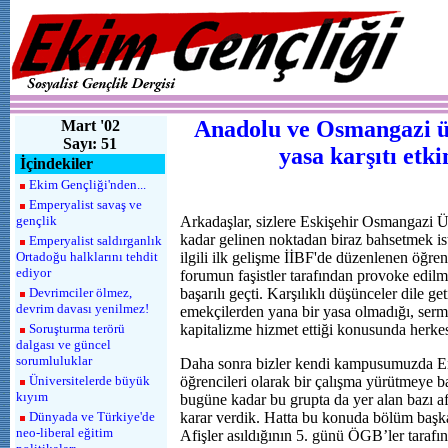
Anadolu ve Osmangazi ün
Mart '02
Sayı: 51
yasa karşıtı etkin
İçindekiler
Ekim Gençliği'nden...
Emperyalist savaş ve
gençlik
Arkadaşlar, sizlere Eskişehir Osmangazi Ü
kadar gelinen noktadan biraz bahsetmek ist
Emperyalist saldırganlık
Ortadoğu halklarını tehdit
ilgili ilk gelişme İİBF'de düzenlenen öğre
ediyor
forumun faşistler tarafından provoke edil
Devrimciler ölmez,
başarılı geçti. Karşılıklı düşünceler dile ge
devrim davası yenilmez!
emekçilerden yana bir yasa olmadığı, ser
Soruşturma terörü
kapitalizme hizmet ettiği konusunda herke
dalgası ve güncel
sorumluluklar
Daha sonra bizler kendi kampusumuzda En
Üniversitelerde büyük
öğrencileri olarak bir çalışma yürütmeye 
kıyım
bugüne kadar bu grupta da yer alan bazı 
Dünyada ve Türkiye'de
karar verdik. Hatta bu konuda bölüm başkan
neo-liberal eğitim
Afişler asıldığının 5. günü ÖGB’ler tarafı