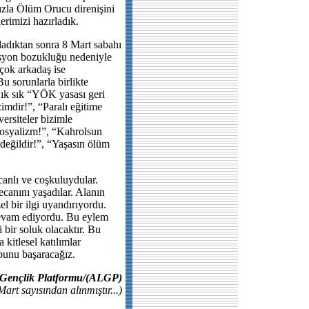
mızla Ölüm Orucu direnişini
erimizi hazırladık.
ladıktan sonra 8 Mart sabahı
asyon bozukluğu nedeniyle
çok arkadaş ise
 sorunlarla birlikte
 Sık sık “YÖK yasası geri
zimdir!”, “Paralı eğitime
ersiteler bizimle
sosyalizm!”, “Kahrolsun
değildir!”, “Yaşasın ölüm
anlı ve coşkuluydular.
ecanını yaşadılar. Alanın
 bir ilgi uyandırıyordu.
devam ediyordu. Bu eylem
 bir soluk olacaktır. Bu
kitlesel katılımlar
bunu başaracağız.
i Gençlik Platformu/(ALGP)
rt sayısından alınmıştır...)