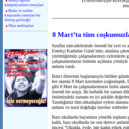
Kürtçe eğitim
(UniversiteASye-HAYIR@
kampanyasının sonuçları
zin
Baskı ve zulüm
karşısında yaratılan bir
direniş geleneği!
Okur mektupları
8 Mart’ta tüm coşkumuzla
Sınıflar mücadelesinde önemli bir yeri ve
Emekçi Kadınlar Günü’nün; alanlara çıkma
yürüttüğümüz çalışmalarımızı eylemlerle 
çalışmalarımızın önünün açılması yönüyle 
anlamı vardı.
İkinci dönemin başlamasıyla birlikte günd
her alanda 8 Mart üzerinden yoğunlaştık.
gibi 8 Mart da çalışmalarımızın farklı alanl
önemli bir araçtı. İki haftalık bir zaman dil
önümüzdeki zamanı en iyi şekilde değerlen
Tanıdığımız tüm arkadaşları eylem alanına 
anlamı ve nasıl doğduğu üzerine sohbetler g
Bazı okullarda bayanlara yönelik toplantı 
kaldı, bazı okullurda ise son derece anlaml
öncesi “Okulda, evde, işte kadın erkek eşi