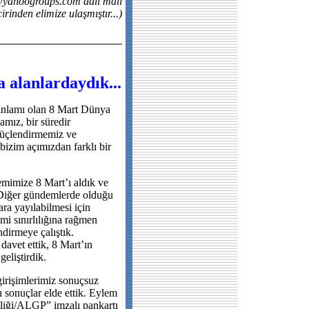
yahoogroups.com adlı mail
cirinden elimize ulaşmıştır...)
 alanlardaydık...
 anlamı olan 8 Mart Dünya
mız, bir süredir
güçlendirmemiz ve
bizim açımızdan farklı bir
emimize 8 Mart’ı aldık ve
 Diğer gündemlerde olduğu
ara yayılabilmesi için
imi sınırlılığına rağmen
dirmeye çalıştık.
davet ettik, 8 Mart’ın
eliştirdik.
girişimlerimiz sonuçsuz
ı sonuçlar elde ettik. Eylem
tliği/ALGP” imzalı pankartı