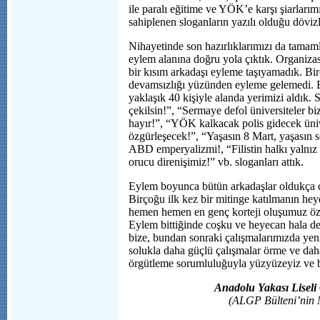
ile paralı eğitime ve YÖK’e karşı şiarları
sahiplenen sloganların yazılı olduğu dövizl
Nihayetinde son hazırlıklarımızı da tamam
eylem alanına doğru yola çıktık. Organiz
bir kısım arkadaşı eyleme taşıyamadık. Bir
devamsızlığı yüzünden eyleme gelemedi. Bu
yaklaşık 40 kişiyle alanda yerimizi aldık.
çekilsin!”, “Sermaye defol üniversiteler bi
hayır!”, “YÖK kalkacak polis gidecek üniv
özgürleşecek!”, “Yaşasın 8 Mart, yaşasın 
ABD emperyalizmi!, “Filistin halkı yalnız 
orucu direnişimiz!” vb. sloganları attık.
Eylem boyunca bütün arkadaşlar oldukça c
Birçoğu ilk kez bir mitinge katılmanın hey
hemen hemen en genç korteji oluşumuz özel
Eylem bittiğinde coşku ve heyecan hala 
bize, bundan sonraki çalışmalarımızda yeni
solukla daha güçlü çalışmalar örme ve daha 
örgütleme sorumluluğuyla yüzyüzeyiz ve 
Anadolu Yakası Lisel
(ALGP Bülteni’nin Ma