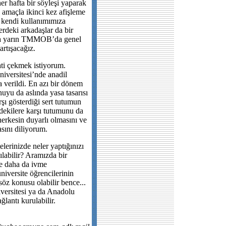
her hafta bir söyleşi yaparak
u amaçla ikinci kez afişleme
 kendi kullanımımıza
rdeki arkadaşlar da bir
açla yarın TMMOB’da genel
tartışacağız.
ti çekmek istiyorum.
iversitesi’nde anadil
a verildi. En azı bir dönem
uyu da aslında yasa tasarısı
rşı gösterdiği sert tutumun
ridekilere karşı tutumunu da
erkesin duyarlı olmasını ve
asını diliyorum.
elerinizde neler yaptığınızı
ılabilir? Aramızda bir
ete daha da ivme
iversite öğrencilerinin
 söz konusu olabilir bence...
versitesi ya da Anadolu
ğlantı kurulabilir.