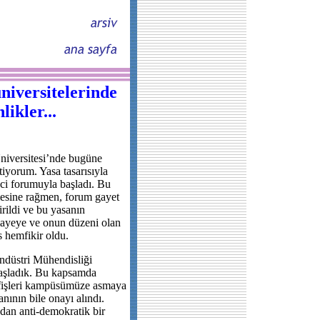
iversitelerinde
likler...
niversitesi’nde bugüne
iyorum. Yasa tasarısıyla
nci forumuyla başladı. Bu
mesine rağmen, forum gayet
tirildi ve bu yasanın
mayeye ve onun düzeni olan
s hemfikir oldu.
düstri Mühendisliği
başladık. Bu kapsamda
afişleri kampüsümüze asmaya
ının bile onayı alındı.
ndan anti-demokratik bir