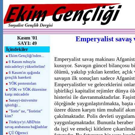
Emperyalist savaş 
Kasım '01
SAYI: 49
İçindekiler
Ekim Gençliği'nden...
Emperyalist savaş makinası Afganis
6 Kasım ruhuyla
kusuyor. Savaşın güncel bilançosu bi
mücadeleyi yükseltelim!
ölümü, yakılıp yıkılan kentler, açlık 
6 Kasım'ın ışığında
gençlik hareketi
savaşın ilk sonuçları sadece Afganista
YÖK protestoları
Emperyalistler ve geleceklerini onla
YÖK ve YÖK düzenine
işbirlikçi kapitalist rejimler dünya ö
karşı mücadele
histerisi ile davranmaktadırlar. Faşis
Sanayi-üniversite
ölçeğinde yaygınlaştırılmakta, başt
işbirliği...
üzere düzen karşıtı tüm muhalif akı
"Terör" ne, "Terörist"
çakılmaktadır. Polis devleti uygulam
kim?
yaygınlaşmaktadır. Bununla beraber s
Türkiye'yi ABD'nin
savaş arabasına bağladılar
da işçi ve emekçi kitlelere çıkarılma
ÇÜ Öğrenci