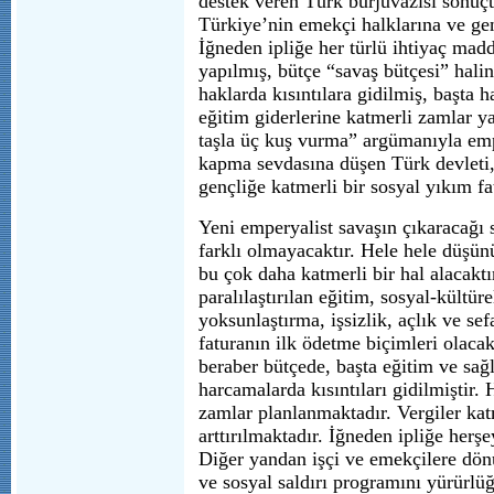
destek veren Türk burjuvazisi sonuçt
Türkiye’nin emekçi halklarına ve gen
İğneden ipliğe her türlü ihtiyaç ma
yapılmış, bütçe “savaş bütçesi” halin
haklarda kısıntılara gidilmiş, başta 
eğitim giderlerine katmerli zamlar ya
taşla üç kuş vurma” argümanıyla empe
kapma sevdasına düşen Türk devleti
gençliğe katmerli bir sosyal yıkım fat
Yeni emperyalist savaşın çıkaracağı 
farklı olmayacaktır. Hele hele düşün
bu çok daha katmerli bir hal alacaktır
paralılaştırılan eğitim, sosyal-kültür
yoksunlaştırma, işsizlik, açlık ve sef
faturanın ilk ödetme biçimleri olacak
beraber bütçede, başta eğitim ve sağ
harcamalarda kısıntıları gidilmiştir.
zamlar planlanmaktadır. Vergiler kat
arttırılmaktadır. İğneden ipliğe herş
Diğer yandan işçi ve emekçilere dönü
ve sosyal saldırı programını yürürlü