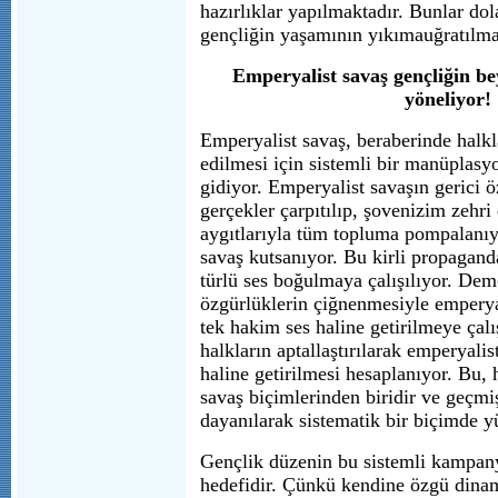
hazırlıklar yapılmaktadır. Bunlar do
gençliğin yaşamının yıkımauğratılma
Emperyalist savaş gençliğin be
yöneliyor!
Emperyalist savaş, beraberinde halkl
edilmesi için sistemli bir manüplas
gidiyor. Emperyalist savaşın gerici 
gerçekler çarpıtılıp, şovenizim zehr
aygıtlarıyla tüm topluma pompalanıyo
savaş kutsanıyor. Bu kirli propagand
türlü ses boğulmaya çalışılıyor. Dem
özgürlüklerin çiğnenmesiyle emperyal
tek hakim ses haline getirilmeye çalı
halkların aptallaştırılarak emperyalis
haline getirilmesi hesaplanıyor. Bu, 
savaş biçimlerinden biridir ve geçm
dayanılarak sistematik bir biçimde y
Gençlik düzenin bu sistemli kampany
hedefidir. Çünkü kendine özgü dina