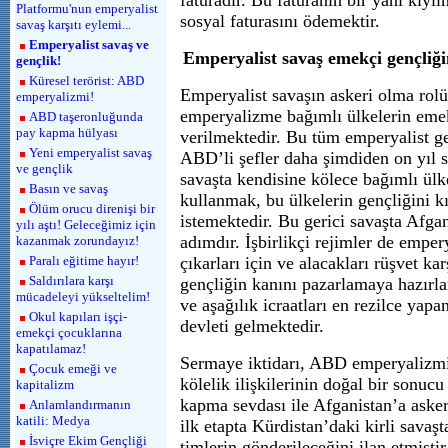
faturadır. Bu faturanın bir yanı kıyıl
Platformu'nun emperyalist
sosyal faturasını ödemektir.
savaş karşıtı eylemi...
Emperyalist savaş ve
Emperyalist savaş emekçi gençliği
gençlik!
Küresel terörist: ABD
Emperyalist savaşın askeri olma rolü
emperyalizmi!
emperyalizme bağımlı ülkelerin eme
ABD taşeronluğunda
pay kapma hülyası
verilmektedir. Bu tüm emperyalist ge
Yeni emperyalist savaş
ABD’li şefler daha şimdiden on yıl sü
ve gençlik
savaşta kendisine kölece bağımlı ülke
Basın ve savaş
kullanmak, bu ülkelerin gençliğini 
Ölüm orucu direnişi bir
istemektedir. Bu gerici savaşta Afgan
yılı aştı! Geleceğimiz için
adımdır. İşbirlikçi rejimler de empery
kazanmak zorundayız!
Paralı eğitime hayır!
çıkarları için ve alacakları rüşvet ka
Saldırılara karşı
gençliğin kanını pazarlamaya hazırla
mücadeleyi yükseltelim!
ve aşağılık icraatları en rezilce yap
Okul kapıları işçi-
devleti gelmektedir.
emekçi çocuklarına
kapatılamaz!
Sermaye iktidarı, ABD emperyalizm
Çocuk emeği ve
kölelik ilişkilerinin doğal bir sonuc
kapitalizm
kapma sevdası ile Afganistan’a aske
Anlamlandırmanın
katili: Medya
ilk etapta Kürdistan’daki kirli savaş
İsviçre Ekim Gençliği
timlerin gönderileceğini ilan etmişti