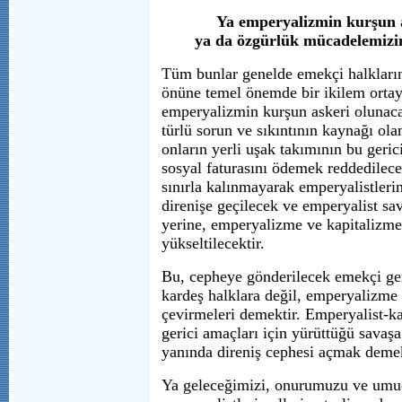
Ya emperyalizmin kurşun a
ya da özgürlük mücadelemizin
Tüm bunlar genelde emekçi halkların
önüne temel önemde bir ikilem orta
emperyalizmin kurşun askeri olunaca
türlü sorun ve sıkıntının kaynağı ola
onların yerli uşak takımının bu geric
sosyal faturasını ödemek reddedilece
sınırla kalınmayarak emperyalistlerin
direnişe geçilecek ve emperyalist sa
yerine, emperyalizme ve kapitalizme
yükseltilecektir.
Bu, cepheye gönderilecek emekçi genç
kardeş halklara değil, emperyalizme 
çevirmeleri demektir. Emperyalist-ka
gerici amaçları için yürüttüğü savaş
yanında direniş cephesi açmak demek
Ya geleceğimizi, onurumuzu ve um