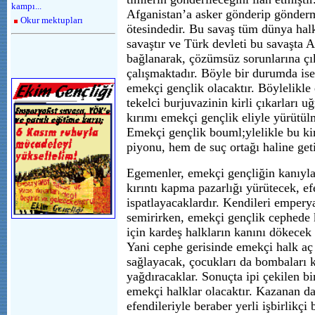
kampı...
Afganistan’a asker gönderip gönde
Okur mektupları
ötesindedir. Bu savaş tüm dünya halk
savaştır ve Türk devleti bu savaşta 
bağlanarak, çözümsüz sorunlarına ç
çalışmaktadır. Böyle bir durumda is
emekçi gençlik olacaktır. Böylelikle
tekelci burjuvazinin kirli çıkarları u
kırımı emekçi gençlik eliyle yürütülm
Emekçi gençlik bouml;ylelikle bu kir
piyonu, hem de suç ortağı haline geti
Egemenler, emekçi gençliğin kanıyla
kırıntı kapma pazarlığı yürütecek, ef
ispatlayacaklardır. Kendileri emperya
semirirken, emekçi gençlik cephede k
için kardeş halkların kanını dökecek 
Yani cephe gerisinde emekçi halk aç
sağlayacak, çocukları da bombaları k
yağdıracaklar. Sonuçta ipi çekilen bi
emekçi halklar olacaktır. Kazanan d
efendileriyle beraber yerli işbirlikçi 