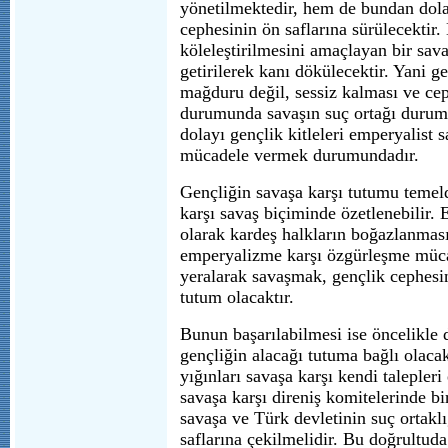
yönetilmektedir, hem de bundan dola
cephesinin ön saflarına sürülecektir.
köleleştirilmesini amaçlayan bir sav
getirilerek kanı dökülecektir. Yani g
mağduru değil, sessiz kalması ve ce
durumunda savaşın suç ortağı durum
dolayı gençlik kitleleri emperyalist s
mücadele vermek durumundadır.
Gençliğin savaşa karşı tutumu temel
karşı savaş biçiminde özetlenebilir.
olarak kardeş halkların boğazlanması
emperyalizme karşı özgürleşme müca
yeralarak savaşmak, gençlik cephesi
tutum olacaktır.
Bunun başarılabilmesi ise öncelikle d
gençliğin alacağı tutuma bağlı olacak
yığınları savaşa karşı kendi talepleri
savaşa karşı direniş komitelerinde bir
savaşa ve Türk devletinin suç ortakl
saflarına çekilmelidir. Bu doğrultuda 