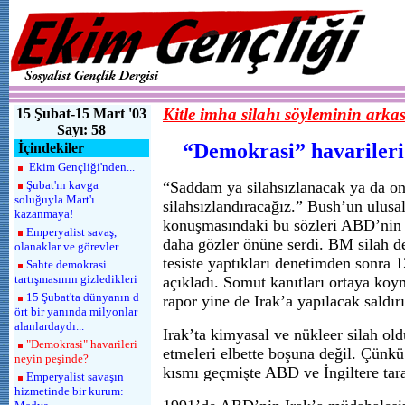
Kitle imha silahı söyleminin arkas
15 Şubat-15 Mart '03
Sayı: 58
“Demokrasi” havarileri
İçindekiler
Ekim Gençliği'nden...
Şubat'ın kavga
“Saddam ya silahsızlanacak ya da on
soluğuyla Mart'ı
silahsızlandıracağız.” Bush’un ulusal
kazanmaya!
konuşmasındaki bu sözleri ABD’nin p
Emperyalist savaş,
daha gözler önüne serdi. BM silah d
olanaklar ve görevler
tesiste yaptıkları denetimden sonra 
Sahte demokrasi
tartışmasının gizledikleri
açıkladı. Somut kanıtları ortaya ko
15 Şubat'ta dünyanın d
rapor yine de Irak’a yapılacak saldırı
ört bir yanında milyonlar
alanlardaydı...
Irak’ta kimyasal ve nükleer silah old
"Demokrasi" havarileri
etmeleri elbette boşuna değil. Çünkü
neyin peşinde?
kısmı geçmişte ABD ve İngiltere tara
Emperyalist savaşın
hizmetinde bir kurum: