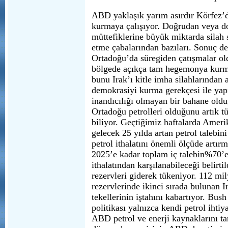
ABD yaklaşık yarım asırdır Körfez’
kurmaya çalışıyor. Doğrudan veya do
müttefiklerine büyük miktarda silah s
etme çabalarından bazıları. Sonuç değ
Ortadoğu’da süregiden çatışmalar 
bölgede açıkça tam hegemonya kurm
bunu Irak’ı kitle imha silahlarından 
demokrasiyi kurma gerekçesi ile yap
inandıcılığı olmayan bir bahane old
Ortadoğu petrolleri olduğunu artık t
biliyor. Geçtiğimiz haftalarda Ameri
gelecek 25 yılda artan petrol talebin
petrol ithalatını önemli ölçüde artırm
2025’e kadar toplam iç talebin%70’e
ithalatından karşılanabileceği belirti
rezervleri giderek tükeniyor. 112 mil
rezervlerinde ikinci sırada bulunan 
tekellerinin iştahını kabartıyor. Bus
politikası yalnızca kendi petrol ihti
ABD petrol ve enerji kaynaklarını t