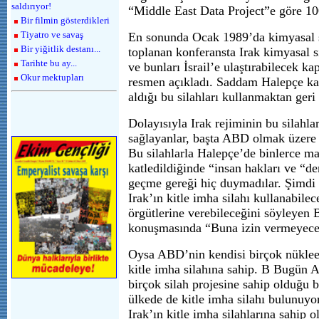
saldırıyor!
“Middle East Data Project”e göre 10
Bir filmin gösterdikleri
Tiyatro ve savaş
En sonunda Ocak 1989’da kimyasal si
Bir yiğitlik destanı...
toplanan konferansta Irak kimyasal s
Tarihte bu ay...
ve bunları İsrail’e ulaştırabilecek k
Okur mektupları
resmen açıkladı. Saddam Halepçe k
aldığı bu silahları kullanmaktan geri
Dolayısıyla Irak rejiminin bu silahla
sağlayanlar, başta ABD olmak üzere b
Bu silahlarla Halepçe’de binlerce m
katledildiğinde “insan hakları ve “d
geçme gereği hiç duymadılar. Şimdi 
Irak’ın kitle imha silahı kullanabilec
örgütlerine verebileceğini söyleyen 
konuşmasında “Buna izin vermeyeceğ
Oysa ABD’nin kendisi birçok nükleer
kitle imha silahına sahip. B Bugün 
birçok silah projesine sahip olduğu b
ülkede de kitle imha silahı bulunuyo
Irak’ın kitle imha silahlarına sahip 