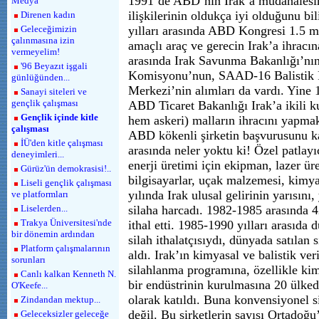
1991’de ABD’nin Irak’a müdahales
Medya
ilişkilerinin oldukça iyi olduğunu b
Direnen kadın
Geleceğimizin
yılları arasında ABD Kongresi 1.5 mi
çalınmasına izin
amaçlı araç ve gerecin Irak’a ihracın
vermeyelim!
arasında Irak Savunma Bakanlığı’nın
'96 Beyazıt işgali
Komisyonu’nun, SAAD-16 Balistik 
günlüğünden...
Merkezi’nin alımları da vardı. Yine
Sanayi siteleri ve
gençlik çalışması
ABD Ticaret Bakanlığı Irak’a ikili k
Gençlik içinde kitle
hem askeri) malların ihracını yapma
çalışması
ABD kökenli şirketin başvurusunu ka
İÜ'den kitle çalışması
arasında neler yoktu ki! Özel patlay
deneyimleri...
enerji üretimi için ekipman, lazer ür
Gürüz'ün demokrasisi!..
bilgisayarlar, uçak malzemesi, kimy
Liseli gençlik çalışması
yılında Irak ulusal gelirinin yarısını
ve platformları
Liselerden...
silaha harcadı. 1982-1985 arasında 4
Trakya Üniversitesi'nde
ithal etti. 1985-1990 yılları arasıda
bir dönemin ardından
silah ithalatçısıydı, dünyada satılan
Platform çalışmalarının
aldı. Irak’ın kimyasal ve balistik ver
sorunları
silahlanma programına, özellikle kim
Canlı kalkan Kenneth N.
bir endüstrinin kurulmasına 20 ülkede
O'Keefe...
olarak katıldı. Buna konvensiyonel si
Zindandan mektup...
değil. Bu şirketlerin sayısı Ortadoğu
Geleceksizler geleceğe