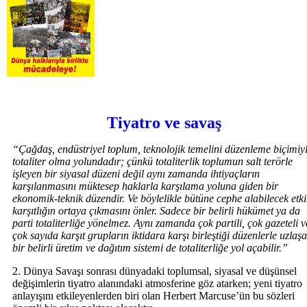
Tiyatro ve savaş
“Çağdaş, endüstriyel toplum, teknolojik temelini düzenleme biçimiy
totaliter olma yolundadır; çünkü totaliterlik toplumun salt terörle
işleyen bir siyasal düzeni değil aynı zamanda ihtiyaçların
karşılanmasını müktesep haklarla karşılama yoluna giden bir
ekonomik-teknik düzendir. Ve böylelikle bütüne cephe alabilecek etk
karşıtlığın ortaya çıkmasını önler. Sadece bir belirli hükümet ya da
parti totaliterliğe yönelmez. Aynı zamanda çok partili, çok gazeteli v
çok sayıda karşıt grupların iktidara karşı birleştiği düzenlerle uzlaş
bir belirli üretim ve dağıtım sistemi de totaliterliğe yol açabilir.”
2. Dünya Savaşı sonrası dünyadaki toplumsal, siyasal ve düşünsel
değişimlerin tiyatro alanındaki atmosferine göz atarken; yeni tiyatro
anlayışını etkileyenlerden biri olan Herbert Marcuse’ün bu sözleri