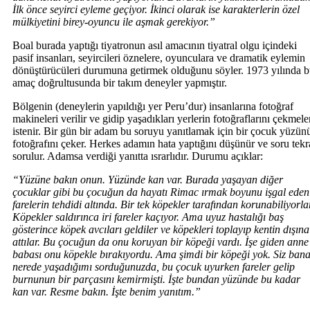
İlk önce seyirci eyleme geçiyor. İkinci olarak ise karakterlerin özel
mülkiyetini birey-oyuncu ile aşmak gerekiyor.”
Boal burada yaptığı tiyatronun asıl amacının tiyatral olgu içindeki
pasif insanları, seyircileri öznelere, oyunculara ve dramatik eylemin
dönüştürücüleri durumuna getirmek olduğunu söyler. 1973 yılında 
amaç doğrultusunda bir takım deneyler yapmıştır.
Bölgenin (deneylerin yapıldığı yer Peru’dur) insanlarına fotoğraf
makineleri verilir ve gidip yaşadıkları yerlerin fotoğraflarını çekmele
istenir. Bir gün bir adam bu soruyu yanıtlamak için bir çocuk yüzün
fotoğrafını çeker. Herkes adamın hata yaptığını düşünür ve soru tekr
sorulur. Adamsa verdiği yanıtta ısrarlıdır. Durumu açıklar:
“Yüzüne bakın onun. Yüzünde kan var. Burada yaşayan diğer
çocuklar gibi bu çocuğun da hayatı Rimac ırmak boyunu işgal eden
farelerin tehdidi altında. Bir tek köpekler tarafından korunabiliyorlar
Köpekler saldırınca iri fareler kaçıyor. Ama uyuz hastalığı baş
gösterince köpek avcıları geldiler ve köpekleri toplayıp kentin dışına
attılar. Bu çocuğun da onu koruyan bir köpeği vardı. İşe giden anne
babası onu köpekle bırakıyordu. Ama şimdi bir köpeği yok. Siz ban
nerede yaşadığımı sorduğunuzda, bu çocuk uyurken fareler gelip
burnunun bir parçasını kemirmişti. İşte bundan yüzünde bu kadar
kan var. Resme bakın. İşte benim yanıtım.”