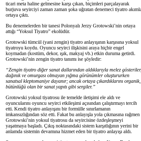
ticari meta haline gelmesine karşı çıkan, biçimleri parçalayarak
burjuva seyirciyi zaman zaman şoka uğratan denemeci tiyatro akımla
ortaya çıktı.
Bu denemelerden bir tanesi Polonyalı Jerzy Grotowski’nin ortaya
attığı “Yoksul Tiyatro” ekolüdür.
Grotowski tümcül (yani zengin) tiyatro anlayışının karşısına yoksul
tiyatroyu koydu. Oyuncu seyirci ilişkisini araya hiçbir engel
koymadan (kostüm, dekor, ışık, makyaj vb.) etkin duruma getirdi.
Grotowski’nin zengin tiyatro tanımı ise şöyledir:
“Zengin tiyatro diğer sanat dallarından aldıklarıyla melez gösteriler
dağınık ve omurgası olmayan yığma görünümler oluştururken
sanatsal kleptomaniye dayanır; ancak ortaya çıkardıklarını organik,
bütünlüğü olan bir sanat yapıtı gibi sergiler.”
Grotowski yoksul tiyatrosu ile temelde iletişimi ele aldı ve
oyuncularını oyuncu seyirci etkileşimi açısından çalıştırmayı tercih
etti. Kendi tiyatro anlayışını bir formülle sınırlamanın
imkansızlığından söz etti. Fakat bu anlayışla yola çıkmasına rağmen
Grotowski’nin yoksul tiyatrosu da seyircisine özdeşleşmeyi
yaşatmaya başladı. Çıkış noktasındaki sistem karşıtlığının yerini bir
anlamda sistemin devamına hizmet eden bir tiyatro anlayışı aldı.