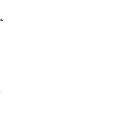
n,
ar
.