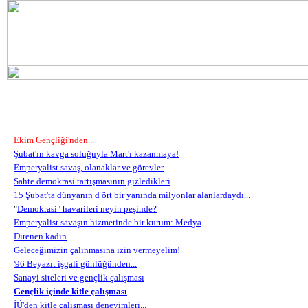
Ekim Gençliği'nden...
Şubat'ın kavga soluğuyla Mart'ı kazanmaya!
Emperyalist savaş, olanaklar ve görevler
Sahte demokrasi tartışmasının gizledikleri
15 Şubat'ta dünyanın d ört bir yanında milyonlar alanlardaydı...
"
Demokrasi" havarileri neyin peşinde?
Emperyalist savaşın hizmetinde bir kurum: Medya
Direnen kadın
Geleceğimizin çalınmasına izin vermeyelim!
'96 Beyazıt işgali günlüğünden...
Sanayi siteleri ve gençlik çalışması
Gençlik içinde kitle çalışması
İÜ'den kitle çalışması deneyimleri...