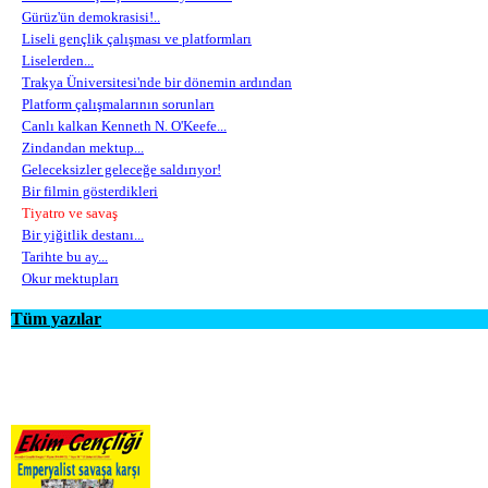
Gürüz'ün demokrasisi!..
Liseli gençlik çalışması ve platformları
Liselerden...
Trakya Üniversitesi'nde bir dönemin ardından
Platform çalışmalarının sorunları
Canlı kalkan Kenneth N. O'Keefe...
Zindandan mektup...
Geleceksizler geleceğe saldırıyor!
Bir filmin gösterdikleri
Tiyatro ve savaş
Bir yiğitlik destanı...
Tarihte bu ay...
Okur mektupları
Tüm yazılar