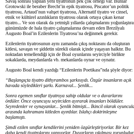
Savaş sonrası yapılan yeni tiyatronun pek çok örneği var. Bunlar
Grotowski ile beraber Brecht’in epik tiyatrosu, Piscator’un politik
tiyatrosu, Artaud’nun vahşet tiyatrosu, Alternatif tiyatro ve cinsel,
etnik ve kültürel azınlıkların tiyatrosu olarak ortaya çıkan kenar
tiyatro... Ve son olarak da yetmişli yıllarda çalışmalarını yoğunlaştıra
günümüzde de hala tiyatro çalışmalarına devam eden Brezilyalı
Augusto Boal’in Ezilenlerin Tiyatrosu’na değinmek gerekir.
Ezilenlerin tiyatrosunun aynı zamanda çıkış noktasını da oluşturan
kitlesi, savaşın ve şiddetin sürekli olarak içinde yaşayan halktır. Bu
noktadan temellendiği için de Boal oyunlarını seyirciyle birlikte
sokaklarda, meydanlarda vb. mekanlarda oynar ve oynatır.
Augusto Boal kendi yazdığı “Ezilenlerin Poetikası”nda şöyle diyor:
“Başlangıçta tiyatro dithyrambos şarkısıydı. Özgür insanların açık
havada söyledikleri şarkı. Karnaval... Şenlik...
Sonra egemen sınıflar tiyatroya sahip oldular ve o duvarlarını
ördüler. Önce oyuncuyu seyirciden ayırarak insanları böldüler.
Seyredenler ve oynayanlar... Şenlik bitmişti... İkincil olarak oyuncul
arasında kahramanı kitleden ayırdılar. Islahçı doktrinleşme
başlamıştı.
Şimdi ezilen sınıflar kendilerini yeniden özgürleştiriyorlar. Bir kez
daha kendi tiyatrolarını yapıyorlar. Duvarların yıkılması zorunludur