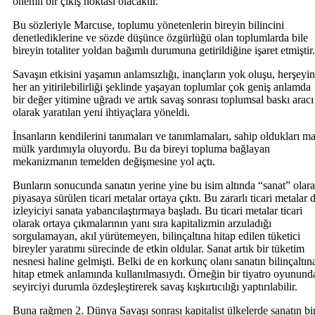
önemli bir çıkış noktası olacaktır.
Bu sözleriyle Marcuse, toplumu yönetenlerin bireyin bilincini
denetlediklerine ve sözde düşünce özgürlüğü olan toplumlarda bile
bireyin totaliter yoldan bağımlı durumuna getirildiğine işaret etmiştir.
Savaşın etkisini yaşamın anlamsızlığı, inançların yok oluşu, herşeyin
her an yitirilebilirliği şeklinde yaşayan toplumlar çok geniş anlamda
bir değer yitimine uğradı ve artık savaş sonrası toplumsal baskı aracı
olarak yaratılan yeni ihtiyaçlara yöneldi.
İnsanların kendilerini tanımaları ve tanımlamaları, sahip oldukları ma
mülk yardımıyla oluyordu. Bu da bireyi topluma bağlayan
mekanizmanın temelden değişmesine yol açtı.
Bunların sonucunda sanatın yerine yine bu isim altında “sanat” olar
piyasaya sürülen ticari metalar ortaya çıktı. Bu zararlı ticari metalar 
izleyiciyi sanata yabancılaştırmaya başladı. Bu ticari metalar ticari
olarak ortaya çıkmalarının yanı sıra kapitalizmin arzuladığı
sorgulamayan, akıl yürütemeyen, bilinçaltına hitap edilen tüketici
bireyler yaratımı sürecinde de etkin oldular. Sanat artık bir tüketim
nesnesi haline gelmişti. Belki de en korkunç olanı sanatın bilinçaltın
hitap etmek anlamında kullanılmasıydı. Örneğin bir tiyatro oyunund
seyirciyi durumla özdeşleştirerek savaş kışkırtıcılığı yaptırılabilir.
Buna rağmen 2. Dünya Savaşı sonrası kapitalist ülkelerde sanatın bi