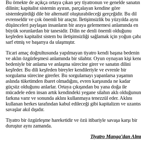
Bu örnekte de açıkça ortaya çıkan şey tiyatronun ve genelde sanatın
dilinin; kapitalist sistemin ayıran, parçalayan kendine göre
sistemleştirdiği dile bir alternatif oluşturabileceği gerçeğidir. Bu dil
evrenseldir ve çok önemli bir araçtır. İletişimsizlik bu yüzyılda aynı
düşünceleri paylaşan insanların bir araya gelememesi anlamında en
büyük sorunlardan bir tanesidir. Dilin ne denli önemli olduğunu
keşfeden kapitalist sistem bu iletişimsizliği sağlamak için yoğun çab
sarf etmiş ve başarıya da ulaşmıştır.
Ticari amaç doğrultusunda yapılmayan tiyatro kendi başına bedenin
ve aklın özgürleşmesi anlamında bir silahtır. Oyun oynayan kişi ken
bedeniyle bir anlama ve anlaşma sürecine girer ve sanatın dilini
keşfeder. Bu dili keşfeden bireyler kendileriyle ve evrenle bir
sorgulama sürecine girerler. Bu sorgulamayı yapanlarsa yaşamın
aslında tüketimden ibaret olmadığını, evren karşısında ne kadar
güçsüz olduğunu anlarlar. Ortaya çıkışından bu yana doğa ile
mücadele eden insan artık kendindeki yegane silahın aklı olduğunun
farkına varır ve sonunda aklını kullanmaya tenezzül eder. Aklını
kullanan herkes tarafından kabul edileceği gibi kapitalizm ve uzantıs
savaşlar akıl dışıdır.
Tiyatro bir özgürleşme hareketidir ve özü itibariyle savaşa karşı bir
duruştur aynı zamanda.
Tiyatro Manga’dan Almı